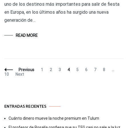
uno de los destinos más importantes para salir de fiesta
en Europa, en los últimos años ha surgido una nueva
generación de…
READ MORE
Posts
Page
Page
Page
Page
Page
Page
Page
Page
Pag
Previous
1
2
3
4
5
6
7
8
…
Navigation
10
Next
ENTRADAS RECIENTES
Cuánto dinero mueve la noche premium en Tulum
El profesor de Rosalía confiesa que su TFG casi no sale a la luz