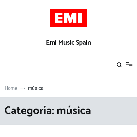
Skip
to
content
Emi Music Spain
Home
música
Categoría:
música