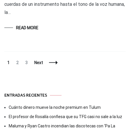
cuerdas de un instrumento hasta el tono de la voz humana,
la…
READ MORE
Posts
Page
Page
Page
1
2
3
Next
Navigation
ENTRADAS RECIENTES
Cuánto dinero mueve la noche premium en Tulum
El profesor de Rosalía confiesa que su TFG casi no sale a la luz
Maluma y Ryan Castro incendian las discotecas con ‘Pa La