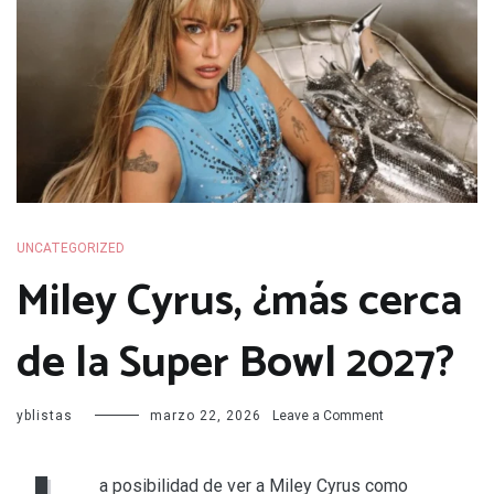
UNCATEGORIZED
Miley Cyrus, ¿más cerca
de la Super Bowl 2027?
on
yblistas
marzo 22, 2026
Leave a Comment
Miley
Cyrus,
¿más
a posibilidad de ver a Miley Cyrus como