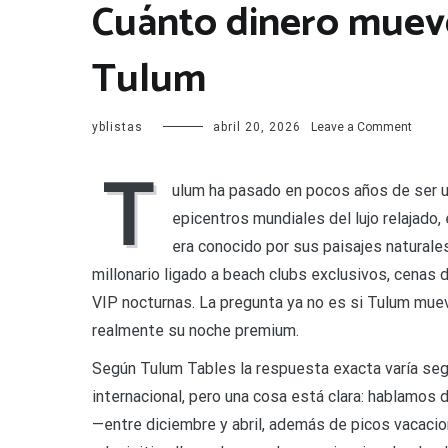
Cuánto dinero muev
Tulum
on
yblistas
abril 20, 2026
Leave a Comment
Cuánt
dinero
T
muev
ulum ha pasado en pocos años de ser un
la
epicentros mundiales del lujo relajado,
noche
premi
era conocido por sus paisajes natural
en
millonario ligado a beach clubs exclusivos, cenas de
Tulum
VIP nocturnas. La pregunta ya no es si Tulum muev
realmente su noche premium.
Según Tulum Tables la respuesta exacta varía segú
internacional, pero una cosa está clara: hablamos
—entre diciembre y abril, además de picos vacacio