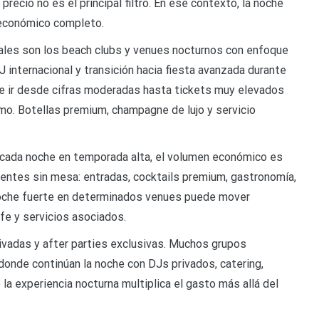
recio no es el principal filtro. En ese contexto, la noche
económico completo.
ales son los beach clubs y venues nocturnos con enfoque
 internacional y transición hacia fiesta avanzada durante
de ir desde cifras moderadas hasta tickets muy elevados
mo. Botellas premium, champagne de lujo y servicio
 cada noche en temporada alta, el volumen económico es
ientes sin mesa: entradas, cocktails premium, gastronomía,
oche fuerte en determinados venues puede mover
fe y servicios asociados.
ivadas y after parties exclusivas. Muchos grupos
 donde continúan la noche con DJs privados, catering,
a experiencia nocturna multiplica el gasto más allá del