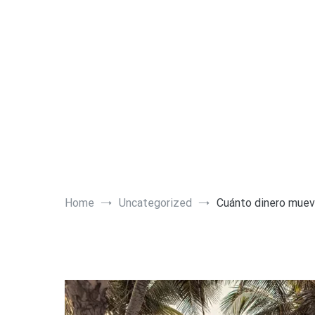
Skip
Inicio
curiosidades
tutoriales
películas
músi
to
content
Home
Uncategorized
Cuánto dinero muev