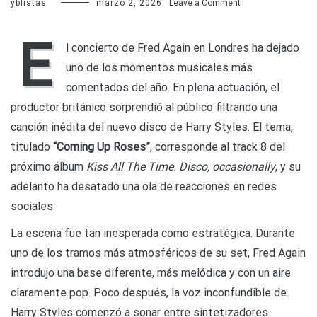
on
yblistas
marzo 2, 2026
Leave a Comment
Fred
Again
E
filtra
l concierto de Fred Again en Londres ha dejado
una
uno de los momentos musicales más
canción
del
comentados del año. En plena actuación, el
nuevo
productor británico sorprendió al público filtrando una
disco
de
canción inédita del nuevo disco de Harry Styles. El tema,
Harry
titulado
“Coming Up Roses”
, corresponde al track 8 del
Styles
próximo álbum
Kiss All The Time. Disco, occasionally
, y su
adelanto ha desatado una ola de reacciones en redes
sociales.
La escena fue tan inesperada como estratégica. Durante
uno de los tramos más atmosféricos de su set, Fred Again
introdujo una base diferente, más melódica y con un aire
claramente pop. Poco después, la voz inconfundible de
Harry Styles comenzó a sonar entre sintetizadores