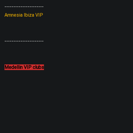
----------------------
Amnesia Ibiza VIP
----------------------
Medellin VIP clubs