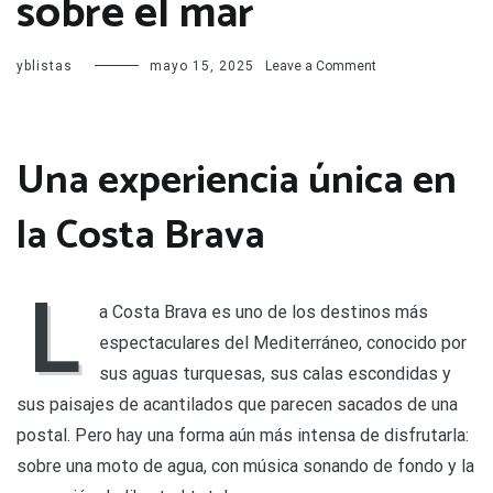
sobre el mar
on
yblistas
mayo 15, 2025
Leave a Comment
Hype
Jet
Ski
Costa
Una experiencia única en
Brava:
música,
la Costa Brava
velocidad
y
libertad
sobre
L
el
a Costa Brava es uno de los destinos más
mar
espectaculares del Mediterráneo, conocido por
sus aguas turquesas, sus calas escondidas y
sus paisajes de acantilados que parecen sacados de una
postal. Pero hay una forma aún más intensa de disfrutarla:
sobre una moto de agua, con música sonando de fondo y la