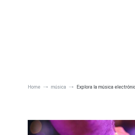
Skip
Inicio
curiosidades
tutoriales
películas
músi
to
content
Home
música
Explora la música electróni