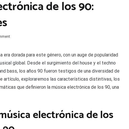
ectrónica de los 90:
es
on
omment
Explora
la
música
 era dorada para este género, con un auge de popularidad
electrónica
musical global. Desde el surgimiento del house y el techno
de
los
 and bass, los años 90 fueron testigos de una diversidad de
90:
 artículo, exploraremos las características distintivas, los
cantantes
y
ticas que definieron la música electrónica de los 90, una
canciones
 música electrónica de los