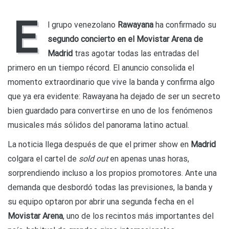
Rawayana
anuncia
E
su
l grupo venezolano
Rawayana
ha confirmado su
segundo
segundo concierto en el Movistar Arena de
Movistar
Arena
Madrid
tras agotar todas las entradas del
en
primero en un tiempo récord. El anuncio consolida el
Madrid
momento extraordinario que vive la banda y confirma algo
que ya era evidente: Rawayana ha dejado de ser un secreto
bien guardado para convertirse en uno de los fenómenos
musicales más sólidos del panorama latino actual.
La noticia llega después de que el primer show en
Madrid
colgara el cartel de
sold out
en apenas unas horas,
sorprendiendo incluso a los propios promotores. Ante una
demanda que desbordó todas las previsiones, la banda y
su equipo optaron por abrir una segunda fecha en el
Movistar Arena
, uno de los recintos más importantes del