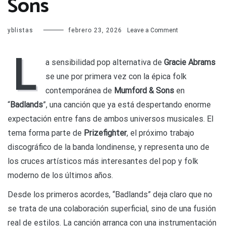
Sons
on
yblistas
febrero 23, 2026
Leave a Comment
Así
suena
L
“Badlands”,
a sensibilidad pop alternativa de
Gracie Abrams
la
se une por primera vez con la épica folk
colaboración
de
contemporánea de
Mumford & Sons
en
Gracie
“
Badlands
”, una canción que ya está despertando enorme
Abrams
y
expectación entre fans de ambos universos musicales. El
Mumford
tema forma parte de
Prizefighter
, el próximo trabajo
&
Sons
discográfico de la banda londinense, y representa uno de
los cruces artísticos más interesantes del pop y folk
moderno de los últimos años.
Desde los primeros acordes, “Badlands” deja claro que no
se trata de una colaboración superficial, sino de una fusión
real de estilos. La canción arranca con una instrumentación