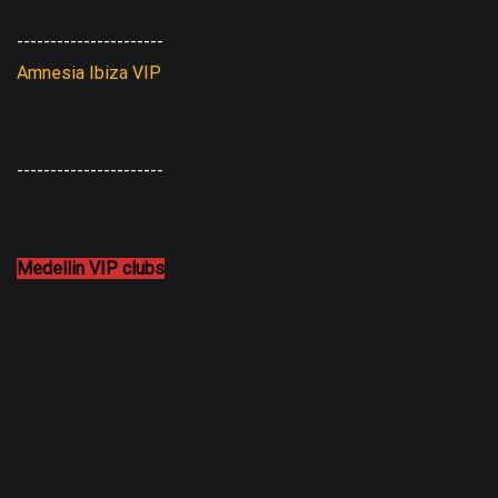
----------------------
Amnesia Ibiza VIP
----------------------
Medellin VIP clubs