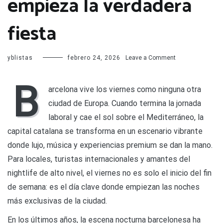
empieza la verdadera
fiesta
on
yblistas
febrero 24, 2026
Leave a Comment
Los
viernes
B
más
arcelona vive los viernes como ninguna otra
exclusivos
ciudad de Europa. Cuando termina la jornada
de
Barcelona:
laboral y cae el sol sobre el Mediterráneo, la
dónde
capital catalana se transforma en un escenario vibrante
empieza
la
donde lujo, música y experiencias premium se dan la mano.
verdadera
Para locales, turistas internacionales y amantes del
fiesta
nightlife de alto nivel, el viernes no es solo el inicio del fin
de semana: es el día clave donde empiezan las noches
más exclusivas de la ciudad.
En los últimos años, la escena nocturna barcelonesa ha