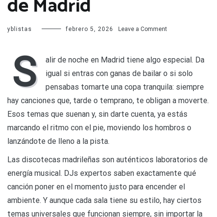
de Madrid
on
yblistas
febrero 5, 2026
Leave a Comment
Canciones
que
S
te
alir de noche en Madrid tiene algo especial. Da
hacen
igual si entras con ganas de bailar o si solo
bailar
aunque
pensabas tomarte una copa tranquila: siempre
no
hay canciones que, tarde o temprano, te obligan a moverte.
quieras
en
Esos temas que suenan y, sin darte cuenta, ya estás
discotecas
marcando el ritmo con el pie, moviendo los hombros o
de
Madrid
lanzándote de lleno a la pista.
Las discotecas madrileñas son auténticos laboratorios de
energía musical. DJs expertos saben exactamente qué
canción poner en el momento justo para encender el
ambiente. Y aunque cada sala tiene su estilo, hay ciertos
temas universales que funcionan siempre, sin importar la