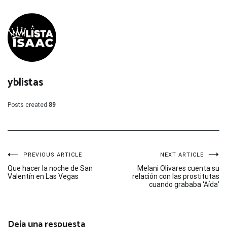
yblistas
Posts created
89
Navegación
PREVIOUS ARTICLE
NEXT ARTICLE
Que hacer la noche de San
Melani Olivares cuenta su
Valentín en Las Vegas
relación con las prostitutas
de
cuando grababa ‘Aída’
entradas
Deja una respuesta