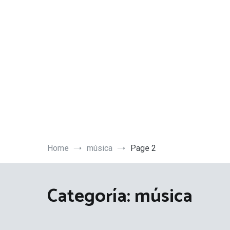
Skip
to
content
Home
música
Page 2
Categoría:
música