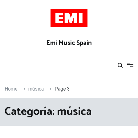
Skip
to
content
Emi Music Spain
Home
música
Page 3
Categoría:
música