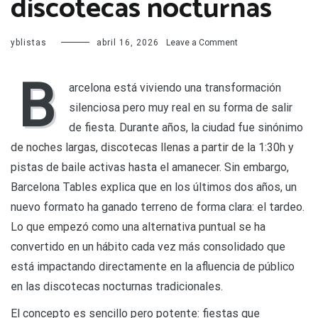
discotecas nocturnas
on
yblistas
abril 16, 2026
Leave a Comment
El
auge
B
del
arcelona está viviendo una transformación
tardeo
silenciosa pero muy real en su forma de salir
en
Barcelona
de fiesta. Durante años, la ciudad fue sinónimo
está
de noches largas, discotecas llenas a partir de la 1:30h y
quitando
clientes
pistas de baile activas hasta el amanecer. Sin embargo,
a
Barcelona Tables explica que en los últimos dos años, un
las
discotecas
nuevo formato ha ganado terreno de forma clara: el tardeo.
nocturnas
Lo que empezó como una alternativa puntual se ha
convertido en un hábito cada vez más consolidado que
está impactando directamente en la afluencia de público
en las discotecas nocturnas tradicionales.
El concepto es sencillo pero potente: fiestas que