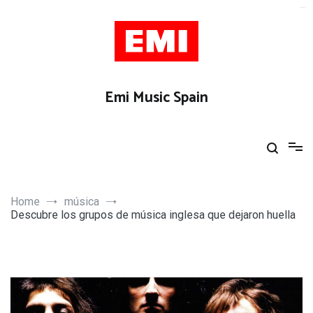
Skip
agen bola
to
content
Emi Music Spain
Home
música
Descubre los grupos de música inglesa que dejaron huella