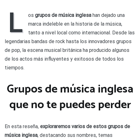
Descubre
los
L
grupos
os
grupos de música inglesa
han dejado una
de
marca indeleble en la historia de la música,
música
inglesa
tanto a nivel local como internacional. Desde las
que
legendarias bandas de rock hasta los innovadores grupos
dejaron
huella
de pop, la escena musical británica ha producido algunos
de los actos más influyentes y exitosos de todos los
tiempos.
Grupos de música inglesa
que no te puedes perder
En esta reseña,
exploraremos varios de estos grupos de
música inglesa
, destacando sus nombres, temas