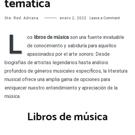
temática
on
Gte. Red. Adriana
enero 2, 2022
Leave a Comment
Los
mejores
L
libros
os
libros de música
son una fuente invaluable
de
de conocimiento y sabiduría para aquellos
música:
tesoros
apasionados por el arte sonoro. Desde
literarios
biografías de artistas legendarios hasta análisis
de
esta
profundos de géneros musicales específicos, la literatura
temática
musical ofrece una amplia gama de opciones para
enriquecer nuestro entendimiento y apreciación de la
música.
Libros de música