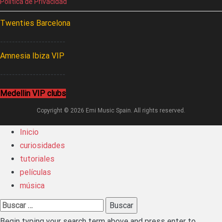
Política de Privacidad
Twenties Barcelona
----------------------
Amnesia Ibiza VIP
----------------------
Medellin VIP clubs
Copyright © 2026 Emi Music Spain. All rights reserved.
Inicio
curiosidades
tutoriales
películas
música
Buscar:
Begin typing your search term above and press enter to