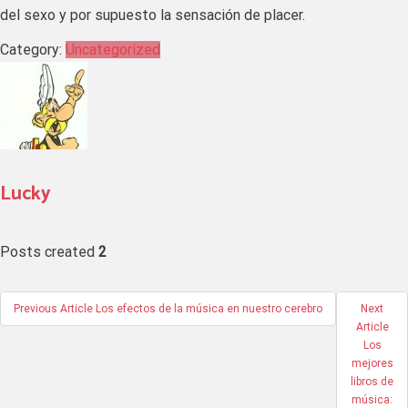
del sexo y por supuesto la sensación de placer.
Category:
Uncategorized
Lucky
Posts created
2
Navegación
Previous Article
Los efectos de la música en nuestro cerebro
Next
Article
de
Los
mejores
libros de
entradas
música: