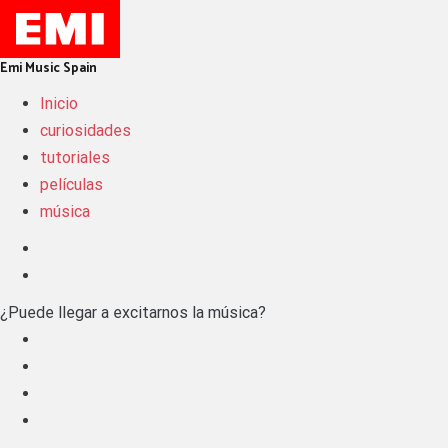
Skip
to
content
Emi Music Spain
Inicio
curiosidades
tutoriales
películas
música
¿Puede llegar a excitarnos la música?