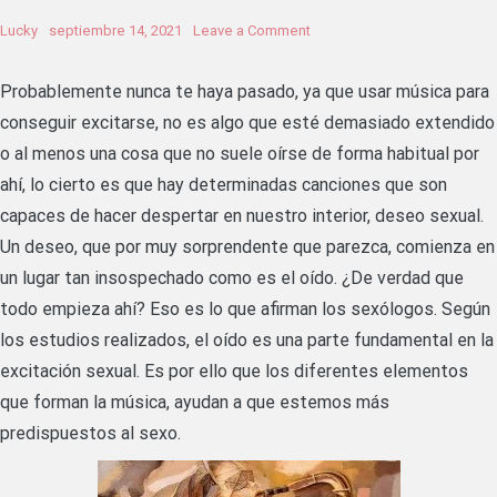
on
Lucky
septiembre 14, 2021
Leave a Comment
¿Puede
llegar
P
robablemente nunca te haya pasado, ya que usar música para
a
conseguir excitarse, no es algo que esté demasiado extendido
excitarnos
o al menos una cosa que no suele oírse de forma habitual por
la
música?
ahí, lo cierto es que hay determinadas canciones que son
capaces de hacer despertar en nuestro interior, deseo sexual.
Un deseo, que por muy sorprendente que parezca, comienza en
un lugar tan insospechado como es el oído. ¿De verdad que
todo empieza ahí? Eso es lo que afirman los sexólogos. Según
los estudios realizados, el oído es una parte fundamental en la
excitación sexual. Es por ello que los diferentes elementos
que forman la música, ayudan a que estemos más
predispuestos al sexo.