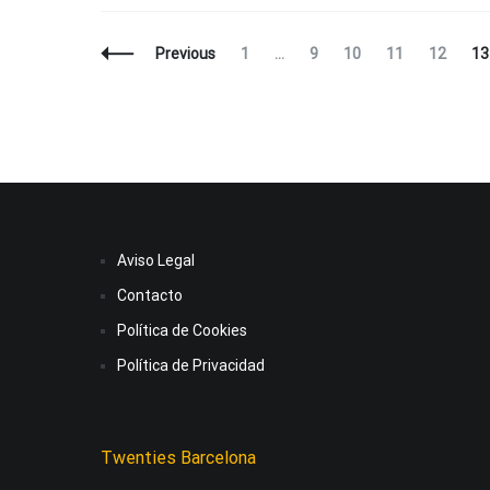
Posts
Page
Page
Page
Page
Page
Pa
Previous
1
…
9
10
11
12
13
Navigation
Aviso Legal
Contacto
Política de Cookies
Política de Privacidad
Twenties Barcelona